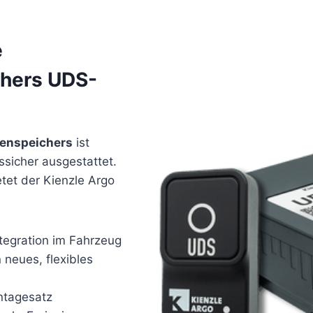
e
chers UDS-
tenspeichers
ist
ssicher ausgestattet.
tet der Kienzle Argo
ntegration im Fahrzeug
n neues, flexibles
ntagesatz