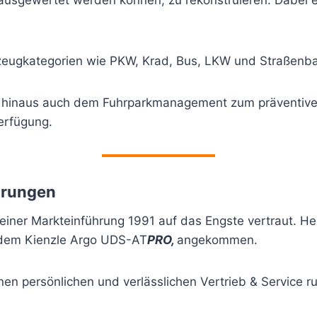
sgewertet werden können, zu rekonstruieren. Dabei erf
zeugkategorien wie PKW, Krad, Bus, LKW und Straßenb
r hinaus auch dem Fuhrparkmanagement zum präventi
erfügung.
ahrungen
seiner Markteinführung 1991 auf das Engste vertraut. He
, dem Kienzle Argo UDS-AT
PRO,
angekommen.
nen persönlichen und verlässlichen Vertrieb & Service 